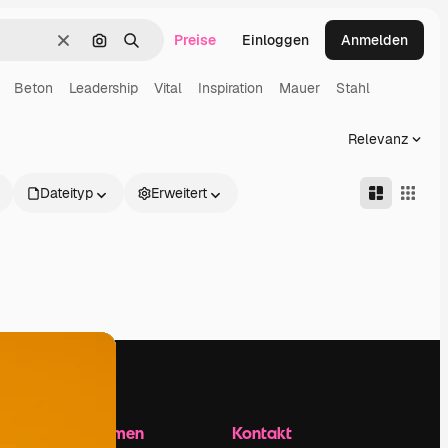
Preise
Einloggen
Anmelden
Löschen
Nach Bild suchen
Suchen
Beton
Leadership
Vital
Inspiration
Mauer
Stahl
Relevanz
Dateityp
Erweitert
Unternehmen
Kontakt