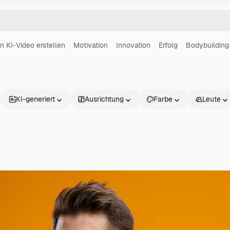
in KI-Video erstellen
Motivation
Innovation
Erfolg
Bodybuilding
KI-generiert
Ausrichtung
Farbe
Leute
Produkte
Loslegen