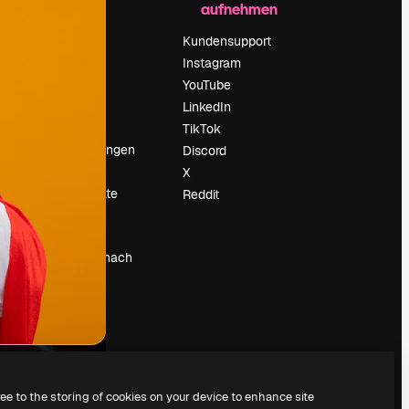
aufnehmen
Preise
Über uns
Kundensupport
Reviews
Instagram
Karriere
YouTube
ärung
Suchtrends
LinkedIn
Blog
TikTok
Veranstaltungen
Discord
um
Slidesgo
X
Deine Inhalte
Reddit
verkaufen
Pressesaal
Suchst du nach
magnific.ai
ree to the storing of cookies on your device to enhance site