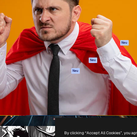
attform, um deine beste
Spaces
Academy
klichen. Mehr als 1 Million
KI-Assistent
Dokumentation
er Kreativen, Unternehmen,
KI-Bildgenerator
Support
Studios.
KI-Videogenerator
AGB
KI-
Datenschutzerkl
Stimmengenerator
Originale
Neu
Stock-Inhalte
Cookie-Richtlinie
MCP für
Vertrauenszentr
Neu
Claude/ChatGPT
Partner
Agenten
Neu
Unternehmen
API
Mobile App
Alle Magnific-Tools
-
2026
Freepik Company S.L.U.
Alle Rechte vorbehalten
.
By clicking “Accept All Cookies”, you ag