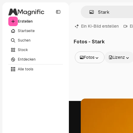
Erstellen
Ein KI-Bild erstellen
E
Startseite
Suchen
Fotos - Stark
Stock
Fotos
Lizenz
Entdecken
Alle Bilder
Alle tools
Vektoren
Illustrationen
Fotos
PSD
Vorlagen
Mockups
Videos
Filmmaterial
Motion Graphics
Videovorlagen
Icons
3D-Modelle
Schriftarten