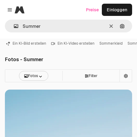
Magnific
Preise
Einloggen
Close menu
Löschen
Nach B
Ein KI-Bild erstellen
Ein KI-Video erstellen
Sommerkleid
Somm
Fotos - Summer
Fotos
Filter