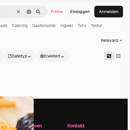
Preise
Einloggen
Anmelden
Löschen
Nach Bild suchen
Suchen
cado
Catering
Gastronomie
Ingwer
Tofu
Textur
Relevanz
Dateityp
Erweitert
Unternehmen
Kontakt