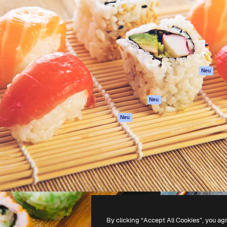
attform, um deine beste
Spaces
Academy
klichen. Mehr als 1 Million
KI-Assistent
Dokumentation
er Kreativen, Unternehmen,
KI-Bildgenerator
Support
Studios.
KI-Videogenerator
AGB
KI-
Datenschutzerkl
Stimmengenerator
Originale
Neu
Stock-Inhalte
Cookie-Richtlinie
MCP für
Vertrauenszentr
Neu
Claude/ChatGPT
Partner
Agenten
Neu
Unternehmen
API
Mobile App
Alle Magnific-Tools
-
2026
Freepik Company S.L.U.
Alle Rechte vorbehalten
.
By clicking “Accept All Cookies”, you ag