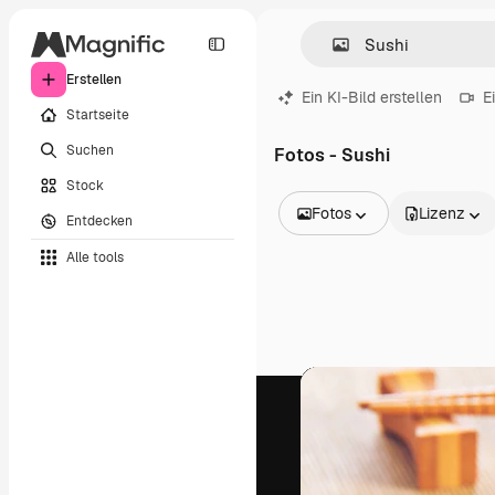
Erstellen
Ein KI-Bild erstellen
E
Startseite
Suchen
Fotos - Sushi
Stock
Fotos
Lizenz
Entdecken
Alle Bilder
Alle tools
Vektoren
Illustrationen
Fotos
PSD
Vorlagen
Mockups
Videos
Filmmaterial
Motion Graphics
Videovorlagen
Icons
3D-Modelle
Schriftarten