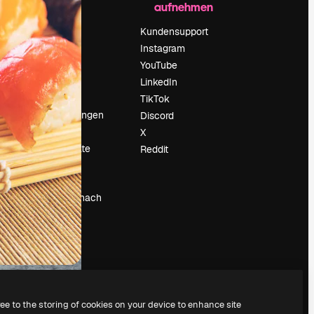
aufnehmen
Preise
Über uns
Kundensupport
Reviews
Instagram
Karriere
YouTube
ärung
Suchtrends
LinkedIn
Blog
TikTok
Veranstaltungen
Discord
um
Slidesgo
X
Deine Inhalte
Reddit
verkaufen
Pressesaal
Suchst du nach
magnific.ai
ree to the storing of cookies on your device to enhance site