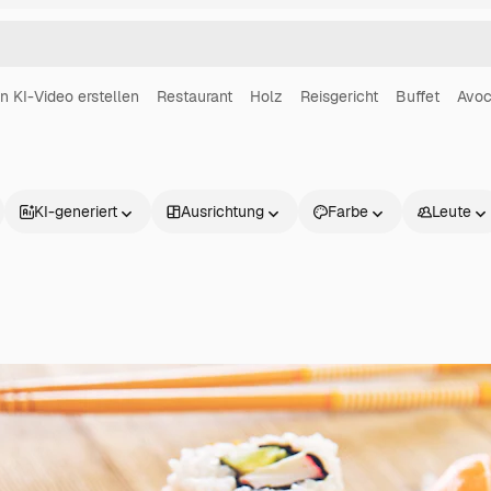
in KI-Video erstellen
Restaurant
Holz
Reisgericht
Buffet
Avo
KI-generiert
Ausrichtung
Farbe
Leute
Produkte
Loslegen