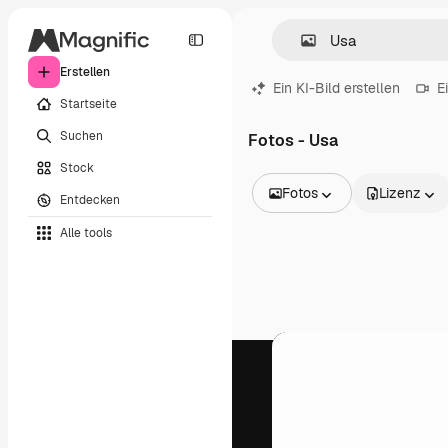
Erstellen
Ein KI-Bild erstellen
E
Startseite
Suchen
Fotos - Usa
Stock
Fotos
Lizenz
Entdecken
Alle Bilder
Alle tools
Vektoren
Illustrationen
Fotos
PSD
Vorlagen
Mockups
Videos
Filmmaterial
Motion Graphics
Videovorlagen
Icons
3D-Modelle
Schriftarten