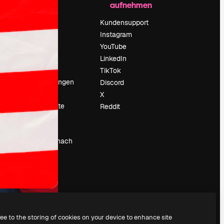
aufnehmen
Preise
Über uns
Kundensupport
Reviews
Instagram
Karriere
YouTube
ärung
Suchtrends
LinkedIn
Blog
TikTok
Veranstaltungen
Discord
um
Slidesgo
X
Deine Inhalte
Reddit
verkaufen
Pressesaal
Suchst du nach
magnific.ai
ree to the storing of cookies on your device to enhance site