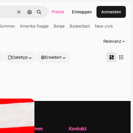
Preise
Einloggen
Anmelden
Löschen
Nach Bild suchen
Suchen
Sommer
Amerika flagge
Berge
Basketball
New york
Relevanz
Dateityp
Erweitert
Unternehmen
Kontakt