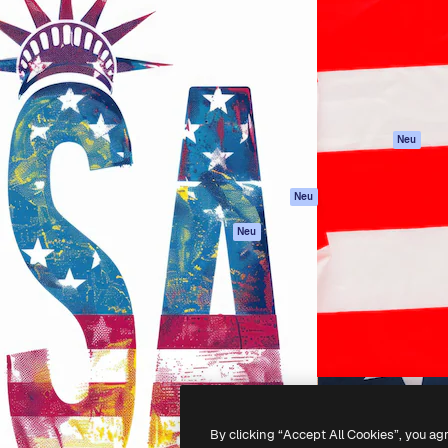
attform, um deine beste
Spaces
Academy
klichen. Mehr als 1 Million
KI-Assistent
Dokumentation
er Kreativen, Unternehmen,
KI-Bildgenerator
Support
Studios.
KI-Videogenerator
AGB
KI-
Datenschutzerkl
Stimmengenerator
Originale
Neu
Stock-Inhalte
Cookie-Richtlinie
MCP für
Vertrauenszentr
Neu
Claude/ChatGPT
Partner
Agenten
Neu
Unternehmen
API
Mobile App
Alle Magnific-Tools
-
2026
Freepik Company S.L.U.
Alle Rechte vorbehalten
.
By clicking “Accept All Cookies”, you ag