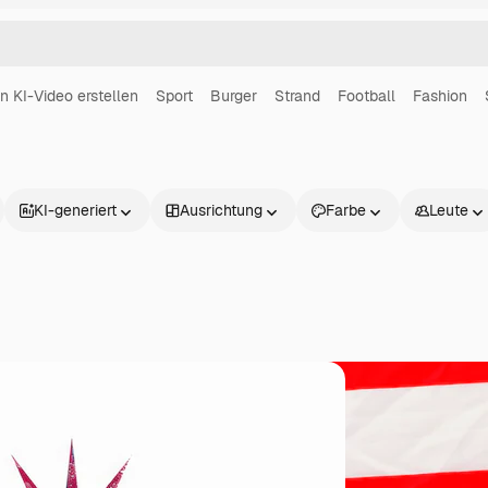
in KI-Video erstellen
Sport
Burger
Strand
Football
Fashion
KI-generiert
Ausrichtung
Farbe
Leute
Produkte
Loslegen