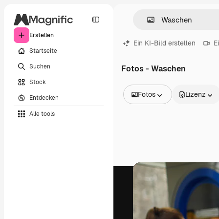
Erstellen
Ein KI-Bild erstellen
E
Startseite
Suchen
Fotos - Waschen
Stock
Fotos
Lizenz
Entdecken
Alle Bilder
Alle tools
Vektoren
Illustrationen
Fotos
PSD
Vorlagen
Mockups
Videos
Filmmaterial
Motion Graphics
Videovorlagen
Icons
3D-Modelle
Schriftarten