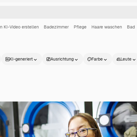
in KI-Video erstellen
Badezimmer
Pflege
Haare waschen
Bad
KI-generiert
Ausrichtung
Farbe
Leute
Produkte
Loslegen