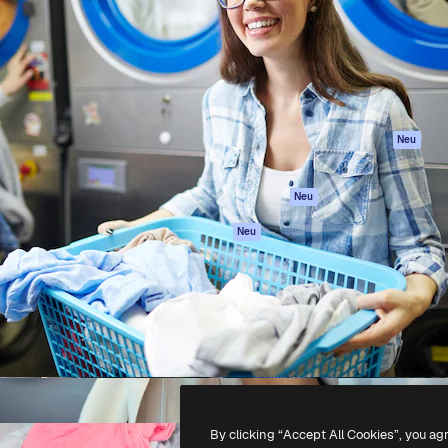
attform, um deine beste
Spaces
Academy
klichen. Mehr als 1 Million
KI-Assistent
Dokumentation
er Kreativen, Unternehmen,
KI-Bildgenerator
Support
Studios.
KI-Videogenerator
AGB
KI-
Datenschutzerkl
Stimmengenerator
Originale
Neu
Stock-Inhalte
Cookie-Richtlinie
MCP für
Vertrauenszentr
Neu
Claude/ChatGPT
Partner
Agenten
Neu
Unternehmen
API
Mobile App
Alle Magnific-Tools
-
2026
Freepik Company S.L.U.
Alle Rechte vorbehalten
.
By clicking “Accept All Cookies”, you ag