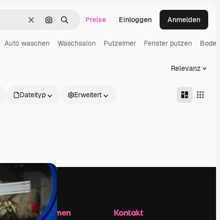
Preise
Einloggen
Anmelden
Löschen
Nach Bild suchen
Suchen
Auto waschen
Waschsalon
Putzeimer
Fenster putzen
Boden
Relevanz
Dateityp
Erweitert
Unternehmen
Kontakt