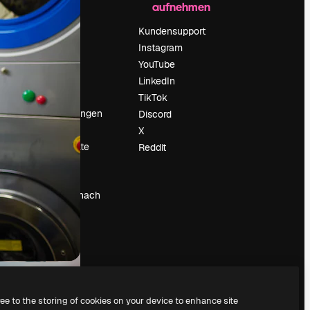
aufnehmen
Preise
Über uns
Kundensupport
Reviews
Instagram
Karriere
YouTube
ärung
Suchtrends
LinkedIn
Blog
TikTok
Veranstaltungen
Discord
um
Slidesgo
X
Deine Inhalte
Reddit
verkaufen
Pressesaal
Suchst du nach
magnific.ai
ree to the storing of cookies on your device to enhance site