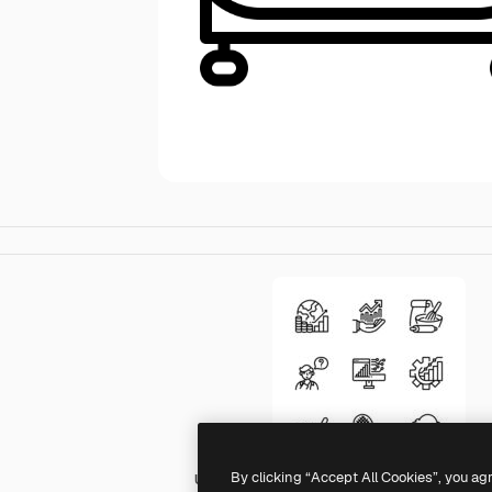
By clicking “Accept All Cookies”, you ag
Ultimatearm Outline