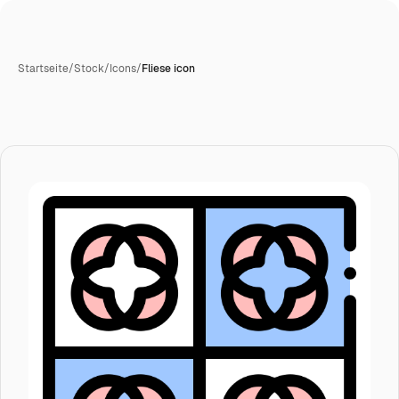
Startseite
/
Stock
/
Icons
/
Fliese icon