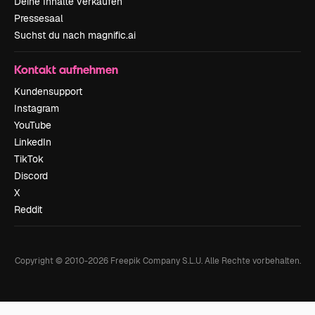
Deine Inhalte verkaufen
Pressesaal
Suchst du nach magnific.ai
Kontakt aufnehmen
Kundensupport
Instagram
YouTube
LinkedIn
TikTok
Discord
X
Reddit
Copyright © 2010-
2026
Freepik Company S.L.U.
Alle Rechte vorbehalten
.