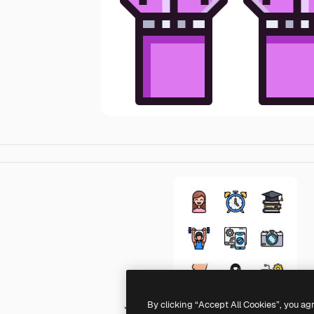
By clicking “Accept All Cookies”, you ag
Justicon Lineal Color