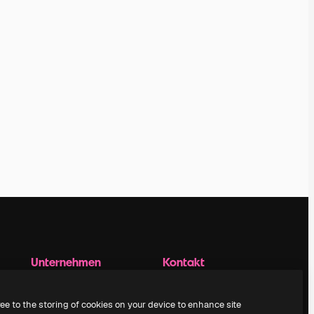
Unternehmen
Kontakt
aufnehmen
Preise
Über uns
Kundensupport
ree to the storing of cookies on your device to enhance site