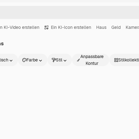
in KI-Video erstellen
Ein KI-Icon erstellen
Haus
Geld
Kamer
ns
Anpassbare
tisch
Farbe
Stil
Stilkollek
Kontur
h
t
eroberfläche