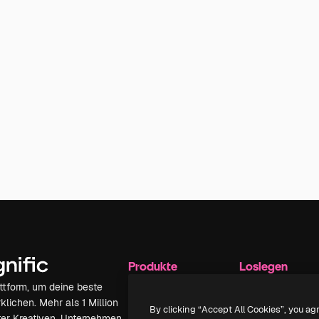
Produkte
Loslegen
attform, um deine beste
Spaces
Academy
klichen. Mehr als 1 Million
KI-Assistent
Dokumentation
By clicking “Accept All Cookies”, you ag
er Kreativen, Unternehmen,