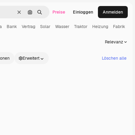
Preise
Einloggen
Anmelden
Löschen
Nach Bild suchen
Suchen
a
Bank
Vertrag
Solar
Wasser
Traktor
Heizung
Fabrik
Relevanz
tionen
Erweitert
Löschen alle