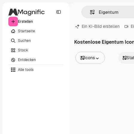
Erstellen
Ein KI-Bild erstellen
E
Startseite
Suchen
Kostenlose Eigentum Ico
Stock
Icons
Sta
Entdecken
Alle Bilder
Statisc
Alle tools
Vektoren
Animier
Illustrationen
Sticker
Fotos
Benutz
PSD
Vorlagen
Mockups
Videos
Filmmaterial
Motion Graphics
Videovorlagen
Icons
3D-Modelle
Schriftarten