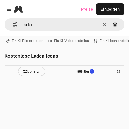
Magnific
Preise
Einloggen
Close menu
Löschen
Nach B
Ein KI-Bild erstellen
Ein KI-Video erstellen
Ein KI-Icon erstel
Kostenlose Laden Icons
Icons
Filter
1