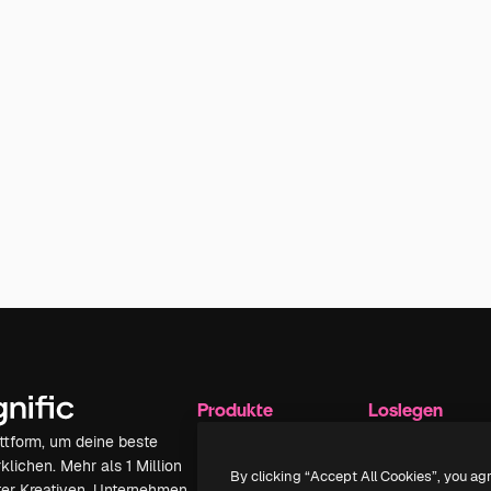
Produkte
Loslegen
attform, um deine beste
Spaces
Academy
klichen. Mehr als 1 Million
KI-Assistent
Dokumentation
By clicking “Accept All Cookies”, you ag
er Kreativen, Unternehmen,