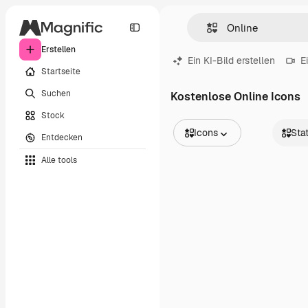
Erstellen
Ein KI-Bild erstellen
E
Startseite
Suchen
Kostenlose Online Icons
Stock
Icons
Sta
Entdecken
Alle Bilder
Statisc
Alle tools
Vektoren
Animier
Illustrationen
Sticker
Fotos
Benutz
PSD
Vorlagen
Mockups
Videos
Filmmaterial
Motion Graphics
Videovorlagen
Icons
3D-Modelle
Schriftarten