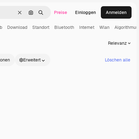
Preise
Einloggen
Anmelden
Löschen
Nach Bild suchen
Suchen
b
Download
Standort
Bluetooth
Internet
Wlan
Algorithmus
Relevanz
tionen
Erweitert
Löschen alle