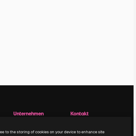
Unternehmen
Kontakt
aufnehmen
Preise
Über uns
Kundensupport
ree to the storing of cookies on your device to enhance site