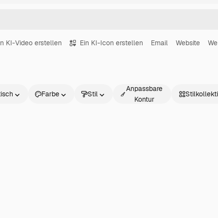
in KI-Video erstellen
Ein KI-Icon erstellen
Email
Website
We
Anpassbare
tisch
Farbe
Stil
Stilkollek
Kontur
h
t
eroberfläche