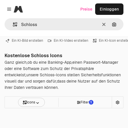
Magnific
Preise
Einloggen
Close menu
Löschen
Nach B
Ein KI-Bild erstellen
Ein KI-Video erstellen
Ein KI-Icon erstel
Kostenlose Schloss Icons
Ganz gleich,ob du eine Banking-App,einen Passwort-Manager
oder eine Software zum Schutz der Privatsphäre
entwickelst,unsere Schloss-Icons stellen Sicherheitsfunktionen
visuell dar und sorgen dafür,dass deine Nutzer auf den Schutz
ihrer Daten vertrauen können.
Icons
Filter
1