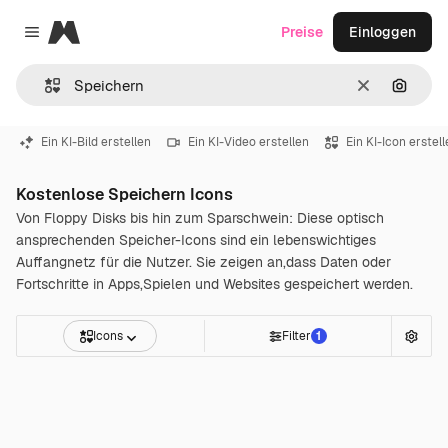
Magnific
Preise
Einloggen
Close menu
Löschen
Nach B
Ein KI-Bild erstellen
Ein KI-Video erstellen
Ein KI-Icon erstel
Kostenlose Speichern Icons
Von Floppy Disks bis hin zum Sparschwein: Diese optisch
ansprechenden Speicher-Icons sind ein lebenswichtiges
Auffangnetz für die Nutzer. Sie zeigen an,dass Daten oder
Fortschritte in Apps,Spielen und Websites gespeichert werden.
Icons
Filter
1