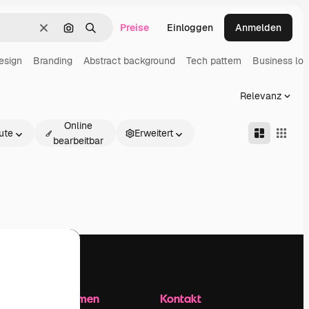
Preise
Einloggen
Anmelden
Löschen
Nach Bild suchen
Suchen
esign
Branding
Abstract background
Tech pattern
Business lo
Relevanz
Online
ute
Erweitert
bearbeitbar
Unternehmen
Kontakt