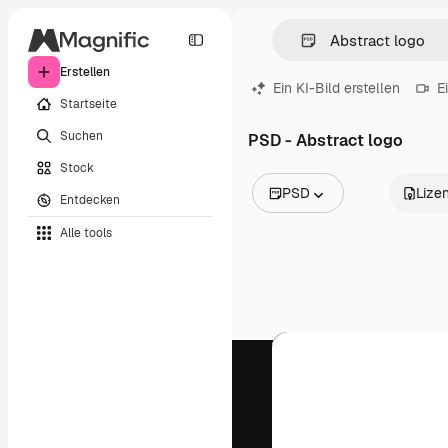
Erstellen
Ein KI-Bild erstellen
E
Startseite
Suchen
PSD - Abstract logo
Stock
PSD
Lize
Entdecken
Alle Bilder
Alle tools
Vektoren
Illustrationen
Fotos
PSD
Vorlagen
Mockups
Videos
Filmmaterial
Motion Graphics
Videovorlagen
Icons
3D-Modelle
Schriftarten