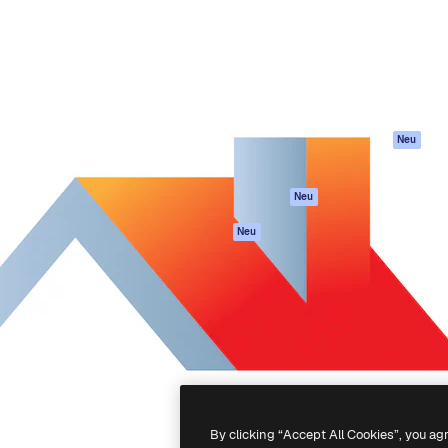
attform, um deine beste
Spaces
Academy
klichen. Mehr als 1 Million
KI-Assistent
Dokumentation
er Kreativen, Unternehmen,
KI-Bildgenerator
Support
Studios.
KI-Videogenerator
AGB
KI-
Datenschutzerkl
Stimmengenerator
Originale
Neu
Stock-Inhalte
Cookie-Richtlinie
MCP für
Vertrauenszentr
Neu
Claude/ChatGPT
Partner
Agenten
Neu
Unternehmen
API
Mobile App
Alle Magnific-Tools
-
2026
Freepik Company S.L.U.
Alle Rechte vorbehalten
.
By clicking “Accept All Cookies”, you ag