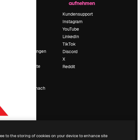
aufnehmen
Preise
Über uns
Kundensupport
Reviews
Instagram
Karriere
YouTube
ärung
Suchtrends
LinkedIn
Blog
TikTok
Veranstaltungen
Discord
um
Slidesgo
X
Deine Inhalte
Reddit
verkaufen
Pressesaal
Suchst du nach
magnific.ai
ree to the storing of cookies on your device to enhance site