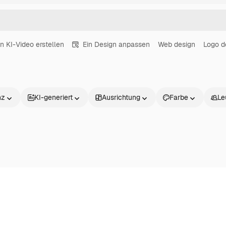
in KI-Video erstellen
Ein Design anpassen
Web design
Logo d
nz
KI-generiert
Ausrichtung
Farbe
Le
Produkte
Loslegen