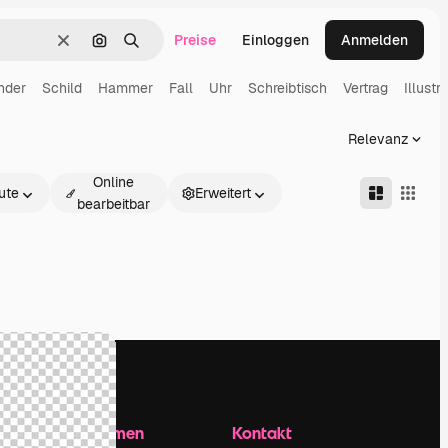
Preise
Einloggen
Anmelden
Löschen
Nach Bild suchen
Suchen
nder
Schild
Hammer
Fall
Uhr
Schreibtisch
Vertrag
Illustr
Relevanz
Online
ute
Erweitert
bearbeitbar
Unternehmen
Kontakt