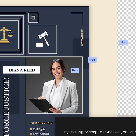
attform, um deine beste
Spaces
Academy
klichen. Mehr als 1 Million
KI-Assistent
Dokumentation
er Kreativen, Unternehmen,
KI-Bildgenerator
Support
Studios.
KI-Videogenerator
AGB
KI-
Datenschutzerkl
Stimmengenerator
Originale
Neu
Stock-Inhalte
Cookie-Richtlinie
MCP für
Vertrauenszentr
Neu
Claude/ChatGPT
Partner
Agenten
Neu
Unternehmen
API
Mobile App
Alle Magnific-Tools
-
2026
Freepik Company S.L.U.
Alle Rechte vorbehalten
.
By clicking “Accept All Cookies”, you ag