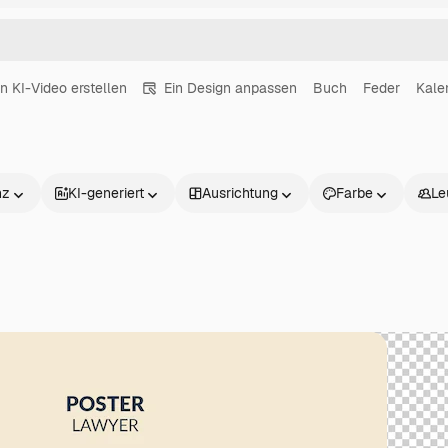
in KI-Video erstellen
Ein Design anpassen
Buch
Feder
Kale
nz
KI-generiert
Ausrichtung
Farbe
Le
Produkte
Loslegen