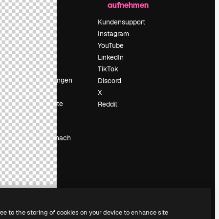
aufnehmen
Preise
Über uns
Kundensupport
Reviews
Instagram
Karriere
YouTube
ärung
Suchtrends
LinkedIn
Blog
TikTok
Veranstaltungen
Discord
um
Slidesgo
X
Deine Inhalte
Reddit
verkaufen
Pressesaal
Suchst du nach
magnific.ai
ree to the storing of cookies on your device to enhance site