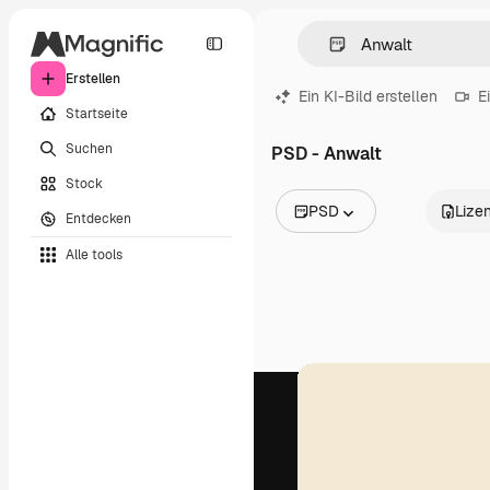
Erstellen
Ein KI-Bild erstellen
E
Startseite
Suchen
PSD - Anwalt
Stock
PSD
Lize
Entdecken
Alle Bilder
Alle tools
Vektoren
Illustrationen
Fotos
PSD
Vorlagen
Mockups
Videos
Filmmaterial
Motion Graphics
Videovorlagen
Icons
3D-Modelle
Schriftarten