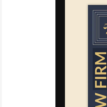
Die kreative Pl
Arbeit zu verwir
Abonnenten unt
Agenturen und 
Deutsch
Copyright © 2010