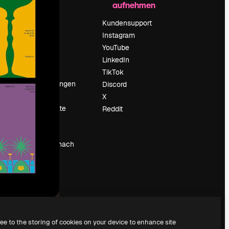
aufnehmen
Preise
Über uns
Kundensupport
Reviews
Instagram
Karriere
YouTube
ärung
Suchtrends
LinkedIn
Blog
TikTok
Veranstaltungen
Discord
um
Slidesgo
X
Deine Inhalte
Reddit
verkaufen
Pressesaal
Suchst du nach
magnific.ai
ree to the storing of cookies on your device to enhance site