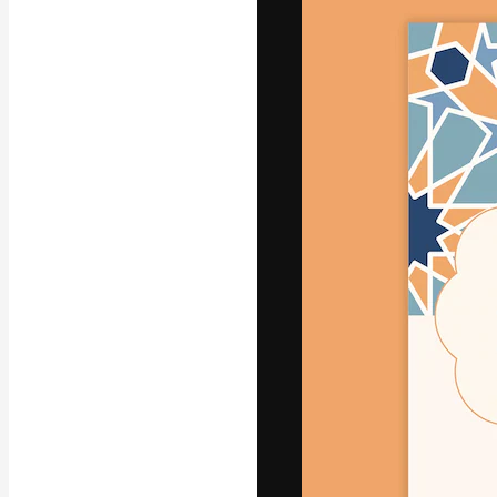
Die kreative Pl
Arbeit zu verwir
Abonnenten unt
Agenturen und 
Deutsch
Copyright © 2010