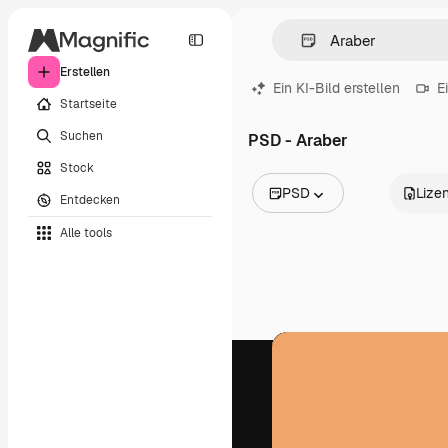
Erstellen
Ein KI-Bild erstellen
E
Startseite
Suchen
PSD - Araber
Stock
PSD
Lize
Entdecken
Alle Bilder
Alle tools
Vektoren
Illustrationen
Fotos
PSD
Vorlagen
Mockups
Videos
Filmmaterial
Motion Graphics
Videovorlagen
Icons
3D-Modelle
Schriftarten