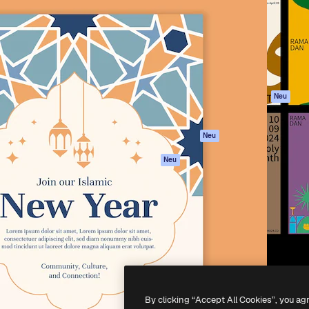
attform, um deine beste
Spaces
Academy
klichen. Mehr als 1 Million
KI-Assistent
Dokumentation
er Kreativen, Unternehmen,
KI-Bildgenerator
Support
Studios.
KI-Videogenerator
AGB
KI-
Datenschutzerkl
Stimmengenerator
Originale
Neu
Stock-Inhalte
Cookie-Richtlinie
MCP für
Vertrauenszentr
Neu
Claude/ChatGPT
Partner
Agenten
Neu
Unternehmen
API
Mobile App
Alle Magnific-Tools
-
2026
Freepik Company S.L.U.
Alle Rechte vorbehalten
.
By clicking “Accept All Cookies”, you ag