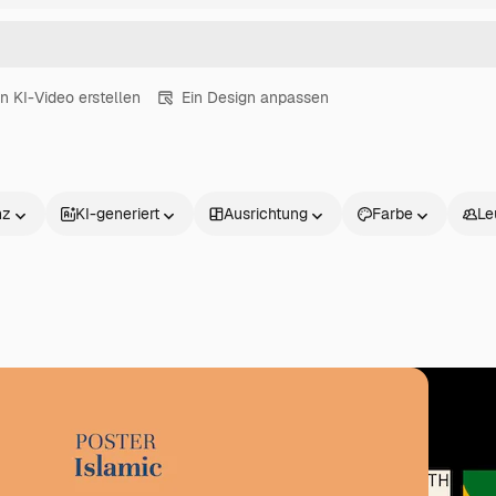
in KI-Video erstellen
Ein Design anpassen
nz
KI-generiert
Ausrichtung
Farbe
Le
Produkte
Loslegen