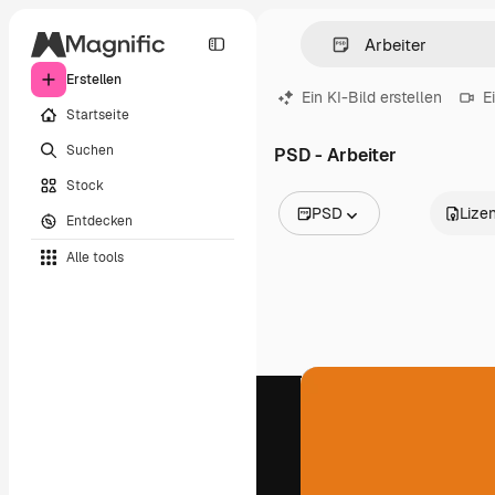
Erstellen
Ein KI-Bild erstellen
E
Startseite
Suchen
PSD - Arbeiter
Stock
PSD
Lize
Entdecken
Alle Bilder
Alle tools
Vektoren
Illustrationen
Fotos
PSD
Vorlagen
Mockups
Videos
Filmmaterial
Motion Graphics
Videovorlagen
Icons
3D-Modelle
Schriftarten