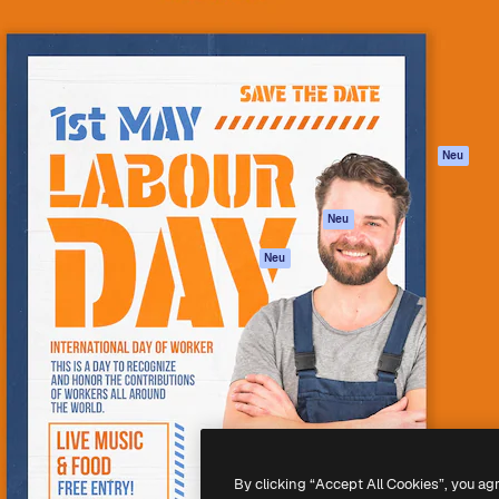
attform, um deine beste
Spaces
Academy
klichen. Mehr als 1 Million
KI-Assistent
Dokumentation
er Kreativen, Unternehmen,
KI-Bildgenerator
Support
Studios.
KI-Videogenerator
AGB
KI-
Datenschutzerkl
Stimmengenerator
Originale
Neu
Stock-Inhalte
Cookie-Richtlinie
MCP für
Vertrauenszentr
Neu
Claude/ChatGPT
Partner
Agenten
Neu
Unternehmen
API
Mobile App
Alle Magnific-Tools
-
2026
Freepik Company S.L.U.
Alle Rechte vorbehalten
.
By clicking “Accept All Cookies”, you ag