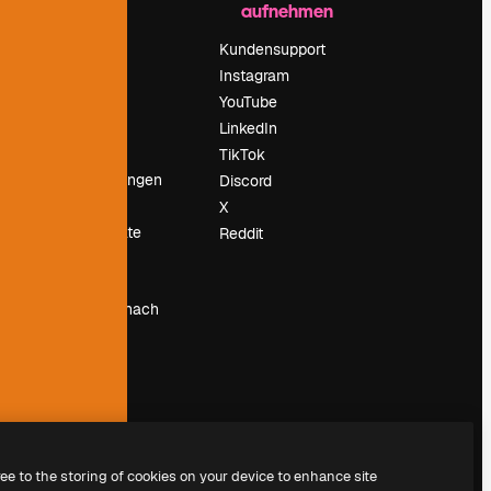
aufnehmen
Preise
Über uns
Kundensupport
Reviews
Instagram
Karriere
YouTube
ärung
Suchtrends
LinkedIn
Blog
TikTok
Veranstaltungen
Discord
um
Slidesgo
X
Deine Inhalte
Reddit
verkaufen
Pressesaal
Suchst du nach
magnific.ai
ree to the storing of cookies on your device to enhance site