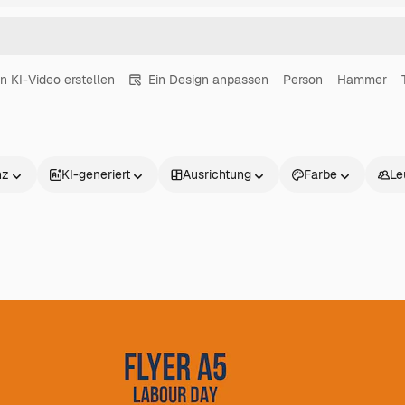
in KI-Video erstellen
Ein Design anpassen
Person
Hammer
nz
KI-generiert
Ausrichtung
Farbe
Le
Produkte
Loslegen