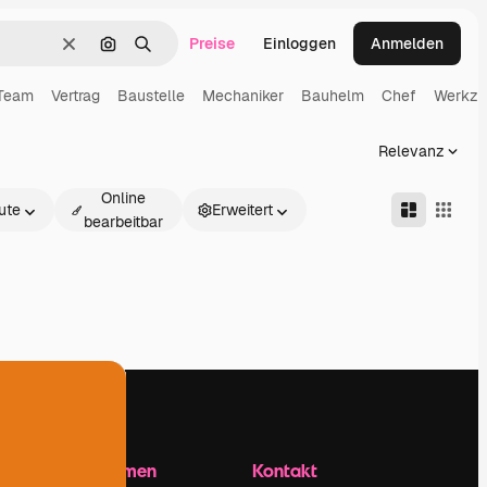
Preise
Einloggen
Anmelden
Löschen
Nach Bild suchen
Suchen
Team
Vertrag
Baustelle
Mechaniker
Bauhelm
Chef
Werkze
Relevanz
Online
ute
Erweitert
bearbeitbar
Unternehmen
Kontakt