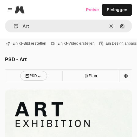
Magnific
Preise
Einloggen
Close menu
Löschen
Nach B
Ein KI-Bild erstellen
Ein KI-Video erstellen
Ein Design anpas
PSD - Art
PSD
Filter