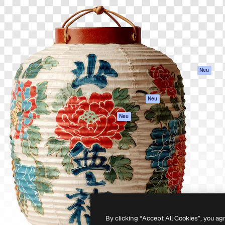
attform, um deine beste
Spaces
Academy
klichen. Mehr als 1 Million
KI-Assistent
Dokumentation
er Kreativen, Unternehmen,
KI-Bildgenerator
Support
Studios.
KI-Videogenerator
AGB
KI-
Datenschutzerkl
Stimmengenerator
Originale
Neu
Stock-Inhalte
Cookie-Richtlinie
MCP für
Vertrauenszentr
Neu
Claude/ChatGPT
Partner
Agenten
Neu
Unternehmen
API
Mobile App
Alle Magnific-Tools
-
2026
Freepik Company S.L.U.
Alle Rechte vorbehalten
.
By clicking “Accept All Cookies”, you ag