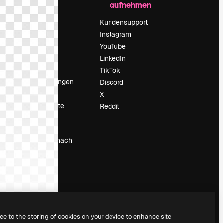
aufnehmen
Preise
Über uns
Kundensupport
Reviews
Instagram
Karriere
YouTube
ärung
Suchtrends
LinkedIn
Blog
TikTok
Veranstaltungen
Discord
um
Slidesgo
X
Deine Inhalte
Reddit
verkaufen
Pressesaal
Suchst du nach
magnific.ai
ree to the storing of cookies on your device to enhance site