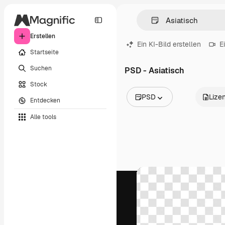
Erstellen
Ein KI-Bild erstellen
E
Startseite
Suchen
PSD - Asiatisch
Stock
PSD
Lize
Entdecken
Alle Bilder
Alle tools
Vektoren
Illustrationen
Fotos
PSD
Vorlagen
Mockups
Videos
Filmmaterial
Motion Graphics
Videovorlagen
Icons
3D-Modelle
Schriftarten