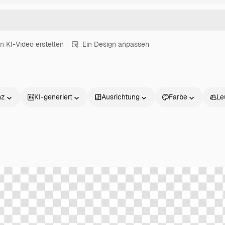
in KI-Video erstellen
Ein Design anpassen
nz
KI-generiert
Ausrichtung
Farbe
Le
Produkte
Loslegen