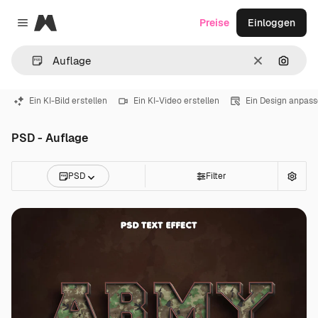
Magnific
Preise
Einloggen
Close menu
Löschen
Nach B
Ein KI-Bild erstellen
Ein KI-Video erstellen
Ein Design anpas
PSD - Auflage
PSD
Filter