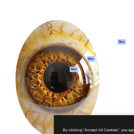
attform, um deine beste
Spaces
Academy
klichen. Mehr als 1 Million
KI-Assistent
Dokumentation
er Kreativen, Unternehmen,
KI-Bildgenerator
Support
Studios.
KI-Videogenerator
AGB
KI-
Datenschutzerkl
Stimmengenerator
Originale
Neu
Stock-Inhalte
Cookie-Richtlinie
MCP für
Vertrauenszentr
Neu
Claude/ChatGPT
Partner
Agenten
Neu
Unternehmen
API
Mobile App
Alle Magnific-Tools
-
2026
Freepik Company S.L.U.
Alle Rechte vorbehalten
.
By clicking “Accept All Cookies”, you ag