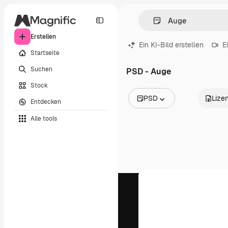
Erstellen
Ein KI-Bild erstellen
E
Startseite
Suchen
PSD - Auge
Stock
PSD
Lize
Entdecken
Alle Bilder
Alle tools
Vektoren
Illustrationen
Fotos
PSD
Vorlagen
Mockups
Videos
Filmmaterial
Motion Graphics
Videovorlagen
Icons
3D-Modelle
Schriftarten