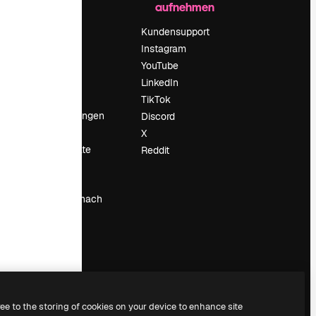
aufnehmen
Preise
Über uns
Kundensupport
Reviews
Instagram
Karriere
YouTube
ärung
Suchtrends
LinkedIn
Blog
TikTok
Veranstaltungen
Discord
um
Slidesgo
X
Deine Inhalte
Reddit
verkaufen
Pressesaal
Suchst du nach
magnific.ai
ree to the storing of cookies on your device to enhance site