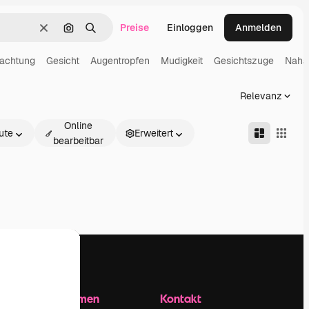
Preise
Einloggen
Anmelden
Löschen
Nach Bild suchen
Suchen
achtung
Gesicht
Augentropfen
Mudigkeit
Gesichtszuge
Naha
Relevanz
Online
ute
Erweitert
bearbeitbar
Unternehmen
Kontakt