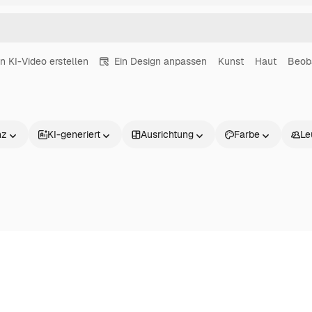
in KI-Video erstellen
Ein Design anpassen
Kunst
Haut
Beob
nz
KI-generiert
Ausrichtung
Farbe
Le
Produkte
Loslegen