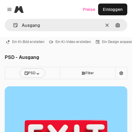
Magnific
Preise
Einloggen
Close menu
Löschen
Nach B
Ein KI-Bild erstellen
Ein KI-Video erstellen
Ein Design anpas
PSD - Ausgang
PSD
Filter