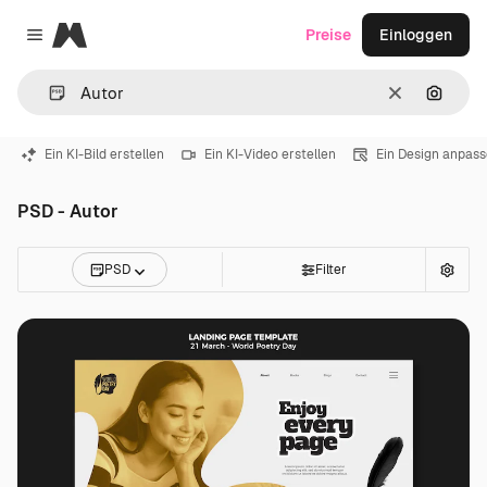
Magnific
Preise
Einloggen
Close menu
Löschen
Nach B
Ein KI-Bild erstellen
Ein KI-Video erstellen
Ein Design anpas
PSD - Autor
PSD
Filter