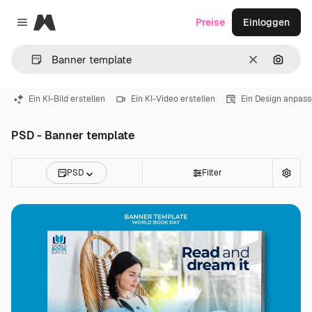
Magnific
Preise
Einloggen
Close menu
Löschen
Nach B
Ein KI-Bild erstellen
Ein KI-Video erstellen
Ein Design anpas
PSD - Banner template
PSD
Filter