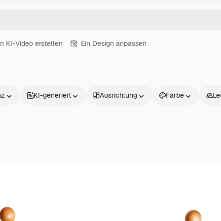
in KI-Video erstellen
Ein Design anpassen
nz
KI-generiert
Ausrichtung
Farbe
Le
Produkte
Loslegen