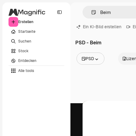
Erstellen
Ein KI-Bild erstellen
E
Startseite
Suchen
PSD - Beim
Stock
PSD
Lize
Entdecken
Alle Bilder
Alle tools
Vektoren
Illustrationen
Fotos
PSD
Vorlagen
Mockups
Videos
Filmmaterial
Motion Graphics
Videovorlagen
Icons
3D-Modelle
Schriftarten