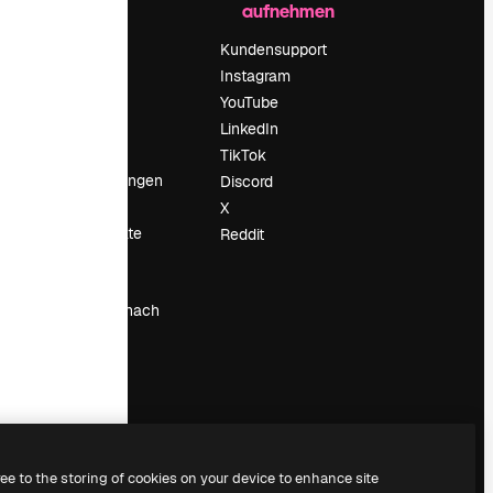
aufnehmen
Preise
Über uns
Kundensupport
Reviews
Instagram
Karriere
YouTube
ärung
Suchtrends
LinkedIn
Blog
TikTok
Veranstaltungen
Discord
um
Slidesgo
X
Deine Inhalte
Reddit
verkaufen
Pressesaal
Suchst du nach
magnific.ai
ree to the storing of cookies on your device to enhance site