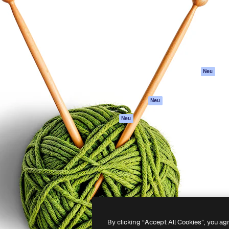
attform, um deine beste
Spaces
Academy
klichen. Mehr als 1 Million
KI-Assistent
Dokumentation
er Kreativen, Unternehmen,
KI-Bildgenerator
Support
Studios.
KI-Videogenerator
AGB
KI-
Datenschutzerkl
Stimmengenerator
Originale
Neu
Stock-Inhalte
Cookie-Richtlinie
MCP für
Vertrauenszentr
Neu
Claude/ChatGPT
Partner
Agenten
Neu
Unternehmen
API
Mobile App
Alle Magnific-Tools
-
2026
Freepik Company S.L.U.
Alle Rechte vorbehalten
.
By clicking “Accept All Cookies”, you ag