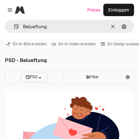
Magnific
Preise
Einloggen
Close menu
Löschen
Nach B
Ein KI-Bild erstellen
Ein KI-Video erstellen
Ein Design anpas
PSD - Belueftung
PSD
Filter