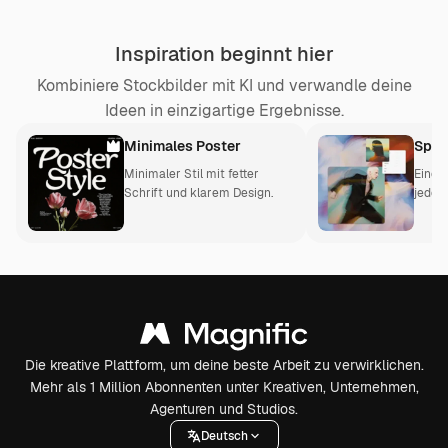
Inspiration beginnt hier
Kombiniere Stockbilder mit KI und verwandle deine
Ideen in einzigartige Ergebnisse.
Minimales Poster
Spac
Minimaler Stil mit fetter
Eine 
Schrift und klarem Design.
jeden
Die kreative Plattform, um deine beste Arbeit zu verwirklichen.
Mehr als 1 Million Abonnenten unter Kreativen, Unternehmen,
Agenturen und Studios.
Deutsch