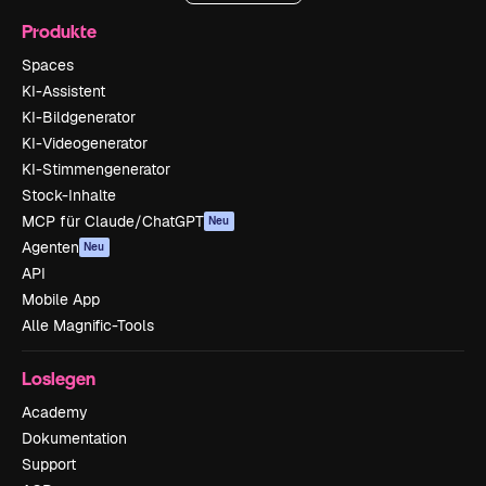
Produkte
Spaces
KI-Assistent
KI-Bildgenerator
KI-Videogenerator
KI-Stimmengenerator
Stock-Inhalte
MCP für Claude/ChatGPT
Neu
Agenten
Neu
API
Mobile App
Alle Magnific-Tools
Loslegen
Academy
Dokumentation
Support