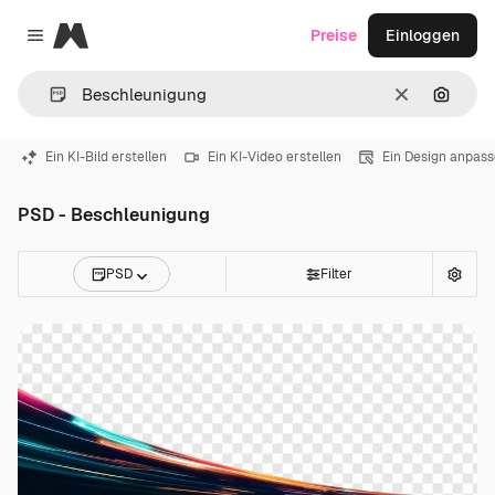
Magnific
Preise
Einloggen
Close menu
Löschen
Nach B
Ein KI-Bild erstellen
Ein KI-Video erstellen
Ein Design anpas
PSD - Beschleunigung
PSD
Filter