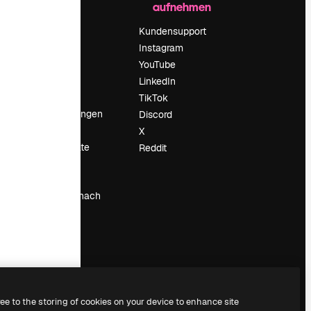
aufnehmen
Preise
Über uns
Kundensupport
Reviews
Instagram
Karriere
YouTube
ärung
Suchtrends
LinkedIn
Blog
TikTok
Veranstaltungen
Discord
um
Slidesgo
X
Deine Inhalte
Reddit
verkaufen
Pressesaal
Suchst du nach
magnific.ai
ree to the storing of cookies on your device to enhance site