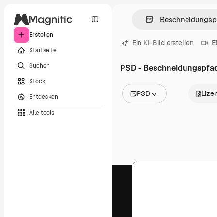
Erstellen
Ein KI-Bild erstellen
E
Startseite
Suchen
PSD - Beschneidungspfa
Stock
PSD
Lize
Entdecken
Alle Bilder
Alle tools
Vektoren
Illustrationen
Fotos
PSD
Vorlagen
Mockups
Videos
Filmmaterial
Motion Graphics
Videovorlagen
Icons
3D-Modelle
Schriftarten