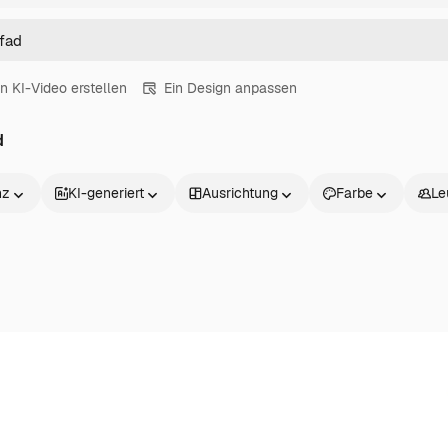
in KI-Video erstellen
Ein Design anpassen
d
nz
KI-generiert
Ausrichtung
Farbe
Le
Produkte
Loslegen