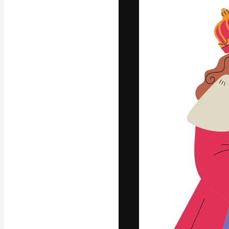
Die kreative Pl
Arbeit zu verwir
Abonnenten unt
Agenturen und 
Deutsch
Copyright © 2010