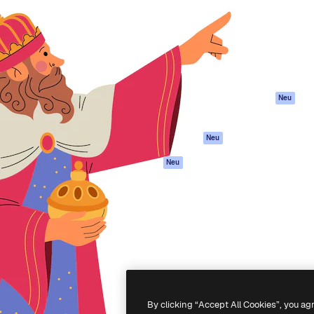
attform, um deine beste
Spaces
Academy
klichen. Mehr als 1 Million
KI-Assistent
Dokumentation
er Kreativen, Unternehmen,
KI-Bildgenerator
Support
Studios.
KI-Videogenerator
AGB
KI-
Datenschutzerkl
Stimmengenerator
Originale
Neu
Stock-Inhalte
Cookie-Richtlinie
MCP für
Vertrauenszentr
Neu
Claude/ChatGPT
Partner
Agenten
Neu
Unternehmen
API
Mobile App
Alle Magnific-Tools
-
2026
Freepik Company S.L.U.
Alle Rechte vorbehalten
.
By clicking “Accept All Cookies”, you ag