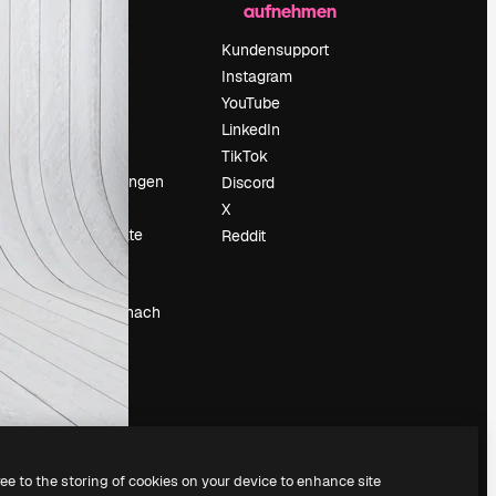
aufnehmen
Preise
Über uns
Kundensupport
Reviews
Instagram
Karriere
YouTube
ärung
Suchtrends
LinkedIn
Blog
TikTok
Veranstaltungen
Discord
um
Slidesgo
X
Deine Inhalte
Reddit
verkaufen
Pressesaal
Suchst du nach
magnific.ai
ree to the storing of cookies on your device to enhance site