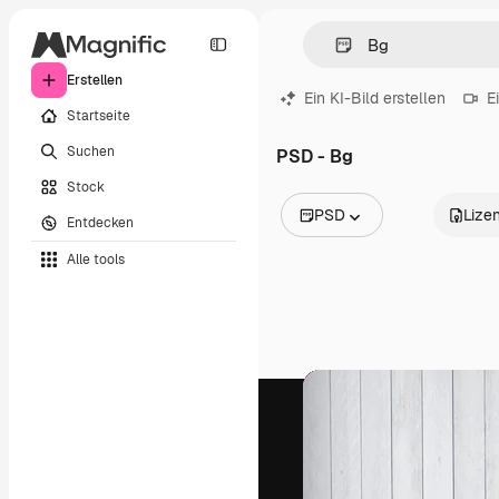
Erstellen
Ein KI-Bild erstellen
E
Startseite
Suchen
PSD - Bg
Stock
PSD
Lize
Entdecken
Alle Bilder
Alle tools
Vektoren
Illustrationen
Fotos
PSD
Vorlagen
Mockups
Videos
Filmmaterial
Motion Graphics
Videovorlagen
Icons
3D-Modelle
Schriftarten