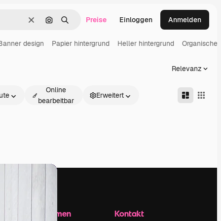
Preise
Einloggen
Anmelden
Löschen
Nach Bild suchen
Suchen
Banner design
Papier hintergrund
Heller hintergrund
Organische 
Relevanz
Online
ute
Erweitert
bearbeitbar
Unternehmen
Kontakt