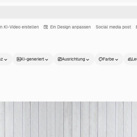
in KI-Video erstellen
Ein Design anpassen
Social media post
nz
KI-generiert
Ausrichtung
Farbe
Le
Produkte
Loslegen