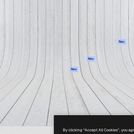
attform, um deine beste
Spaces
Academy
klichen. Mehr als 1 Million
KI-Assistent
Dokumentation
er Kreativen, Unternehmen,
KI-Bildgenerator
Support
Studios.
KI-Videogenerator
AGB
KI-
Datenschutzerkl
Stimmengenerator
Originale
Neu
Stock-Inhalte
Cookie-Richtlinie
MCP für
Vertrauenszentr
Neu
Claude/ChatGPT
Partner
Agenten
Neu
Unternehmen
API
Mobile App
Alle Magnific-Tools
-
2026
Freepik Company S.L.U.
Alle Rechte vorbehalten
.
By clicking “Accept All Cookies”, you ag