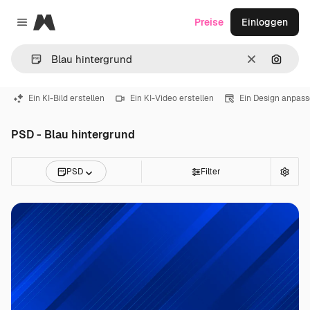
Magnific
Preise
Einloggen
Close menu
Löschen
Nach B
Ein KI-Bild erstellen
Ein KI-Video erstellen
Ein Design anpas
PSD - Blau hintergrund
PSD
Filter