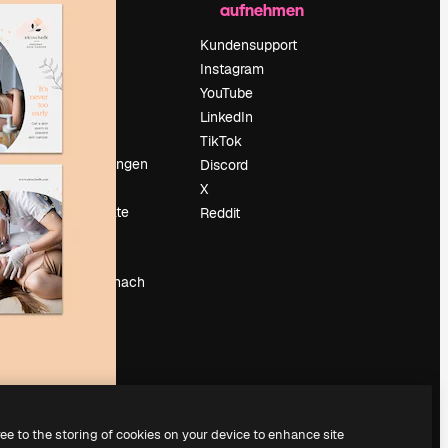
aufnehmen
Preise
Über uns
Kundensupport
Reviews
Instagram
Karriere
YouTube
ärung
Suchtrends
LinkedIn
Blog
TikTok
Veranstaltungen
Discord
um
Slidesgo
X
Deine Inhalte
Reddit
verkaufen
Pressesaal
Suchst du nach
magnific.ai
ree to the storing of cookies on your device to enhance site