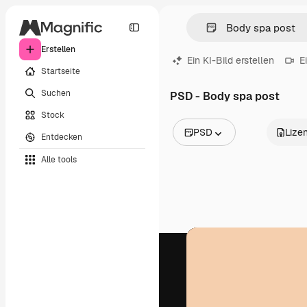
Erstellen
Ein KI-Bild erstellen
E
Startseite
Suchen
PSD - Body spa post
Stock
PSD
Lize
Entdecken
Alle Bilder
Alle tools
Vektoren
Illustrationen
Fotos
PSD
Vorlagen
Mockups
Videos
Filmmaterial
Motion Graphics
Videovorlagen
Icons
3D-Modelle
Schriftarten