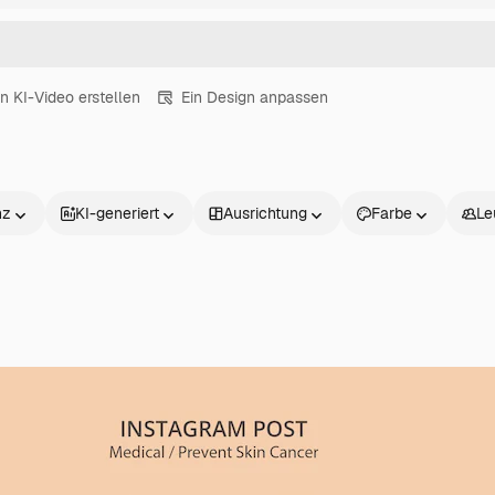
in KI-Video erstellen
Ein Design anpassen
nz
KI-generiert
Ausrichtung
Farbe
Le
Produkte
Loslegen