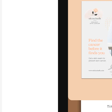
Die kreative Pl
Arbeit zu verwir
Abonnenten unt
Agenturen und 
Deutsch
Copyright © 2010