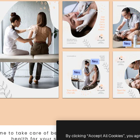
attform, um deine beste
Spaces
Academy
klichen. Mehr als 1 Million
KI-Assistent
Dokumentation
er Kreativen, Unternehmen,
KI-Bildgenerator
Support
Studios.
KI-Videogenerator
AGB
KI-
Datenschutzerkl
Stimmengenerator
Originale
Neu
Stock-Inhalte
Cookie-Richtlinie
MCP für
Vertrauenszentr
Neu
Claude/ChatGPT
Partner
Agenten
Neu
Unternehmen
API
Mobile App
Alle Magnific-Tools
-
2026
Freepik Company S.L.U.
Alle Rechte vorbehalten
.
By clicking “Accept All Cookies”, you ag