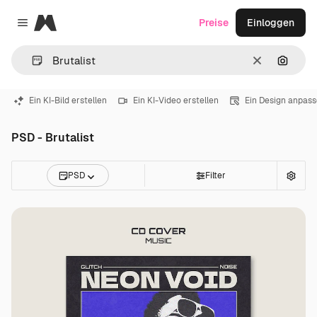
Magnific
Preise
Einloggen
Close menu
Löschen
Nach B
Ein KI-Bild erstellen
Ein KI-Video erstellen
Ein Design anpas
PSD - Brutalist
PSD
Filter