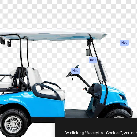
attform, um deine beste
Spaces
Academy
klichen. Mehr als 1 Million
KI-Assistent
Dokumentation
er Kreativen, Unternehmen,
KI-Bildgenerator
Support
Studios.
KI-Videogenerator
AGB
KI-
Datenschutzerkl
Stimmengenerator
Originale
Neu
Stock-Inhalte
Cookie-Richtlinie
MCP für
Vertrauenszentr
Neu
Claude/ChatGPT
Partner
Agenten
Neu
Unternehmen
API
Mobile App
Alle Magnific-Tools
-
2026
Freepik Company S.L.U.
Alle Rechte vorbehalten
.
By clicking “Accept All Cookies”, you ag