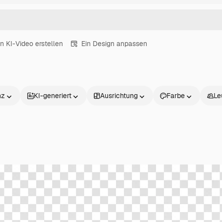
in KI-Video erstellen
Ein Design anpassen
nz
KI-generiert
Ausrichtung
Farbe
Le
Produkte
Loslegen