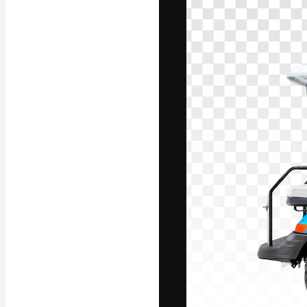
Die kreative Pl
Arbeit zu verwir
Abonnenten unt
Agenturen und 
Deutsch
Copyright © 2010