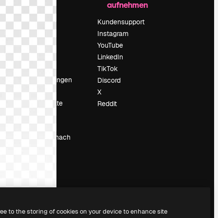
aufnehmen
Preise
Über uns
Kundensupport
Reviews
Instagram
Karriere
YouTube
ärung
Suchtrends
LinkedIn
Blog
TikTok
Veranstaltungen
Discord
um
Slidesgo
X
Deine Inhalte
Reddit
verkaufen
Pressesaal
Suchst du nach
magnific.ai
ree to the storing of cookies on your device to enhance site