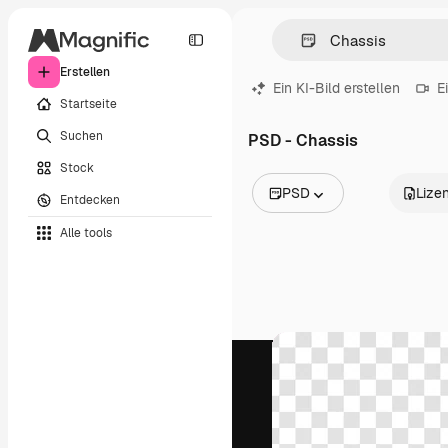
Erstellen
Ein KI-Bild erstellen
E
Startseite
Suchen
PSD - Chassis
Stock
PSD
Lize
Entdecken
Alle Bilder
Alle tools
Vektoren
Illustrationen
Fotos
PSD
Vorlagen
Mockups
Videos
Filmmaterial
Motion Graphics
Videovorlagen
Icons
3D-Modelle
Schriftarten