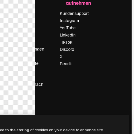
aufnehmen
Preise
Über uns
Kundensupport
Reviews
Instagram
Karriere
YouTube
ärung
Suchtrends
LinkedIn
Blog
TikTok
Veranstaltungen
Discord
um
Slidesgo
X
Deine Inhalte
Reddit
verkaufen
Pressesaal
Suchst du nach
magnific.ai
ree to the storing of cookies on your device to enhance site