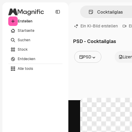
Erstellen
Ein KI-Bild erstellen
E
Startseite
Suchen
PSD - Cocktailglas
Stock
PSD
Lize
Entdecken
Alle Bilder
Alle tools
Vektoren
Illustrationen
Fotos
PSD
Vorlagen
Mockups
Videos
Filmmaterial
Motion Graphics
Videovorlagen
Icons
3D-Modelle
Schriftarten