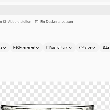
in KI-Video erstellen
Ein Design anpassen
nz
KI-generiert
Ausrichtung
Farbe
Le
Produkte
Loslegen