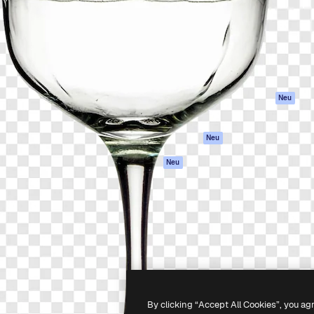
attform, um deine beste
Spaces
Academy
klichen. Mehr als 1 Million
KI-Assistent
Dokumentation
er Kreativen, Unternehmen,
KI-Bildgenerator
Support
Studios.
KI-Videogenerator
AGB
KI-
Datenschutzerkl
Stimmengenerator
Originale
Neu
Stock-Inhalte
Cookie-Richtlinie
MCP für
Vertrauenszentr
Neu
Claude/ChatGPT
Partner
Agenten
Neu
Unternehmen
API
Mobile App
Alle Magnific-Tools
-
2026
Freepik Company S.L.U.
Alle Rechte vorbehalten
.
By clicking “Accept All Cookies”, you ag