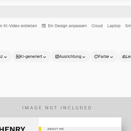
in KI-Video erstellen
Ein Design anpassen
Cloud
Laptop
Sm
nz
KI-generiert
Ausrichtung
Farbe
Le
Produkte
Loslegen