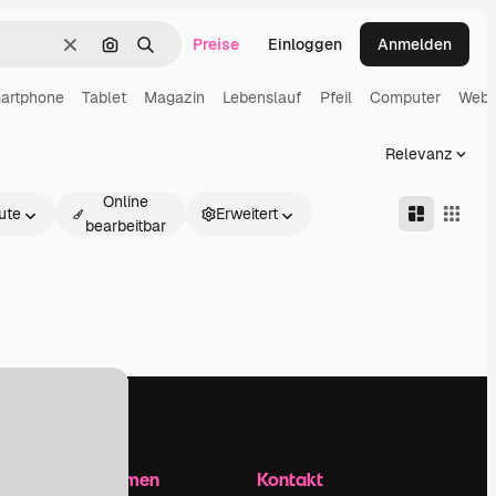
Preise
Einloggen
Anmelden
Löschen
Nach Bild suchen
Suchen
artphone
Tablet
Magazin
Lebenslauf
Pfeil
Computer
Webs
Relevanz
Online
ute
Erweitert
bearbeitbar
Unternehmen
Kontakt