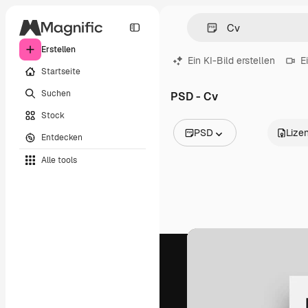
Erstellen
Ein KI-Bild erstellen
E
Startseite
Suchen
PSD - Cv
Stock
PSD
Lize
Entdecken
Alle Bilder
Alle tools
Vektoren
Illustrationen
Fotos
PSD
Vorlagen
Mockups
Videos
Filmmaterial
Motion Graphics
Videovorlagen
Icons
3D-Modelle
Schriftarten