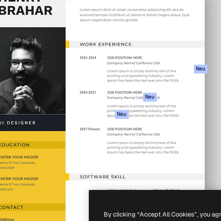
attform, um deine beste
Spaces
Academy
klichen. Mehr als 1 Million
KI-Assistent
Dokumentation
er Kreativen, Unternehmen,
KI-Bildgenerator
Support
Studios.
KI-Videogenerator
AGB
KI-
Datenschutzerkl
Stimmengenerator
Originale
Neu
Stock-Inhalte
Cookie-Richtlinie
MCP für
Vertrauenszentr
Neu
Claude/ChatGPT
Partner
Agenten
Neu
Unternehmen
API
Mobile App
Alle Magnific-Tools
-
2026
Freepik Company S.L.U.
Alle Rechte vorbehalten
.
By clicking “Accept All Cookies”, you ag