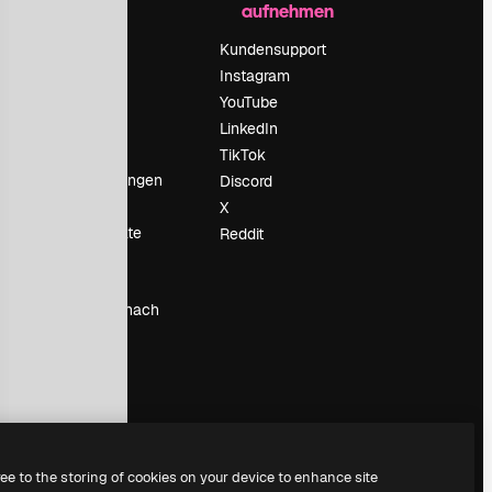
aufnehmen
Preise
Über uns
Kundensupport
Reviews
Instagram
Karriere
YouTube
ärung
Suchtrends
LinkedIn
Blog
TikTok
Veranstaltungen
Discord
um
Slidesgo
X
Deine Inhalte
Reddit
verkaufen
Pressesaal
Suchst du nach
magnific.ai
ree to the storing of cookies on your device to enhance site