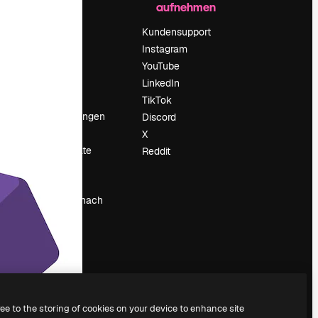
aufnehmen
Preise
Über uns
Kundensupport
Reviews
Instagram
Karriere
YouTube
ärung
Suchtrends
LinkedIn
Blog
TikTok
Veranstaltungen
Discord
um
Slidesgo
X
Deine Inhalte
Reddit
verkaufen
Pressesaal
Suchst du nach
magnific.ai
ree to the storing of cookies on your device to enhance site