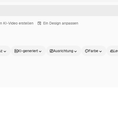
in KI-Video erstellen
Ein Design anpassen
nz
KI-generiert
Ausrichtung
Farbe
Le
Produkte
Loslegen