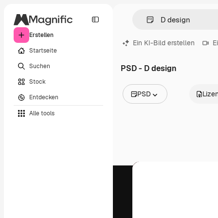
Erstellen
Ein KI-Bild erstellen
E
Startseite
Suchen
PSD - D design
Stock
PSD
Lize
Entdecken
Alle Bilder
Alle tools
Vektoren
Illustrationen
Fotos
PSD
Vorlagen
Mockups
Videos
Filmmaterial
Motion Graphics
Videovorlagen
Icons
3D-Modelle
Schriftarten