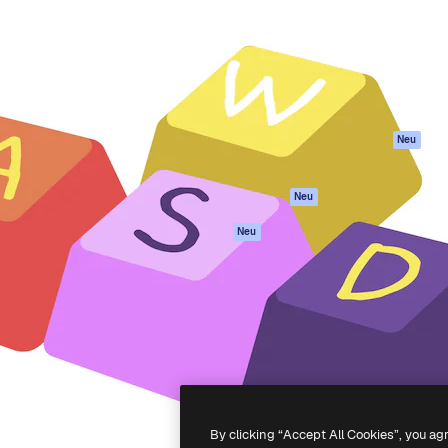
attform, um deine beste
Spaces
Academy
klichen. Mehr als 1 Million
KI-Assistent
Dokumentation
er Kreativen, Unternehmen,
KI-Bildgenerator
Support
Studios.
KI-Videogenerator
AGB
KI-
Datenschutzerkl
Stimmengenerator
Originale
Neu
Stock-Inhalte
Cookie-Richtlinie
MCP für
Vertrauenszentr
Neu
Claude/ChatGPT
Partner
Agenten
Neu
Unternehmen
API
Mobile App
Alle Magnific-Tools
-
2026
Freepik Company S.L.U.
Alle Rechte vorbehalten
.
By clicking “Accept All Cookies”, you ag