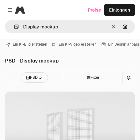
Magnific
Preise
Einloggen
Close menu
Löschen
Nach B
Ein KI-Bild erstellen
Ein KI-Video erstellen
Ein Design anpas
PSD - Display mockup
PSD
Filter