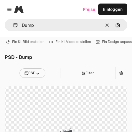
Magnific
Preise
Einloggen
Close menu
Löschen
Nach B
Ein KI-Bild erstellen
Ein KI-Video erstellen
Ein Design anpas
PSD - Dump
PSD
Filter