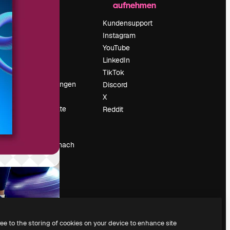
aufnehmen
Preise
Über uns
Kundensupport
Reviews
Instagram
Karriere
YouTube
ärung
Suchtrends
LinkedIn
Blog
TikTok
Veranstaltungen
Discord
um
Slidesgo
X
Deine Inhalte
Reddit
verkaufen
Pressesaal
Suchst du nach
magnific.ai
ree to the storing of cookies on your device to enhance site