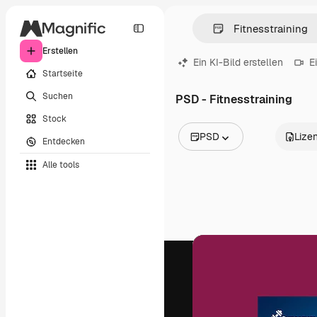
Erstellen
Ein KI-Bild erstellen
E
Startseite
Suchen
PSD - Fitnesstraining
Stock
PSD
Lize
Entdecken
Alle Bilder
Alle tools
Vektoren
Illustrationen
Fotos
PSD
Vorlagen
Mockups
Videos
Filmmaterial
Motion Graphics
Videovorlagen
Icons
3D-Modelle
Schriftarten