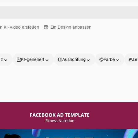
in KI-Video erstellen
Ein Design anpassen
nz
KI-generiert
Ausrichtung
Farbe
Le
Produkte
Loslegen