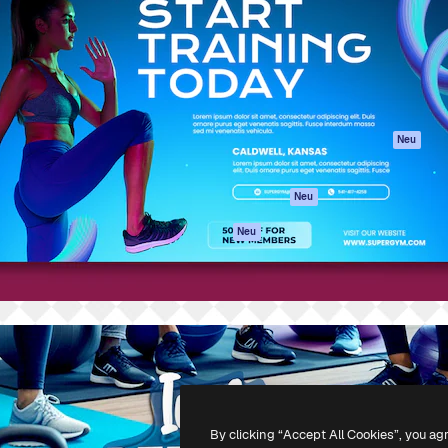
attform, um deine beste
Spaces
Academy
klichen. Mehr als 1 Million
KI-Assistent
Dokumentation
er Kreativen, Unternehmen,
KI-Bildgenerator
Support
Studios.
KI-Videogenerator
AGB
KI-
Datenschutzerkl
Stimmengenerator
Originale
Neu
Stock-Inhalte
Cookie-Richtlinie
MCP für
Vertrauenszentr
Neu
Claude/ChatGPT
Partner
Agenten
Neu
Unternehmen
API
Mobile App
Alle Magnific-Tools
-
2026
Freepik Company S.L.U.
Alle Rechte vorbehalten
.
By clicking “Accept All Cookies”, you ag