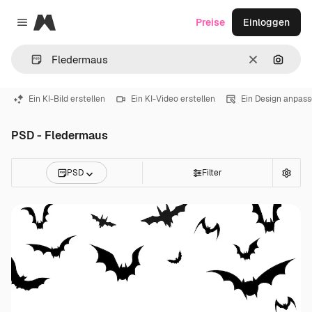
Magnific
Preise
Einloggen
Close menu
Löschen
Nach B
Ein KI-Bild erstellen
Ein KI-Video erstellen
Ein Design anpas
PSD - Fledermaus
PSD
Filter