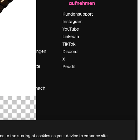
aufnehmen
Preise
Über uns
Kundensupport
Reviews
Instagram
Karriere
YouTube
ärung
Suchtrends
LinkedIn
Blog
TikTok
Veranstaltungen
Discord
um
Slidesgo
X
Deine Inhalte
Reddit
verkaufen
Pressesaal
Suchst du nach
magnific.ai
ree to the storing of cookies on your device to enhance site