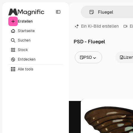
Erstellen
Ein KI-Bild erstellen
E
Startseite
Suchen
PSD - Fluegel
Stock
PSD
Lize
Entdecken
Alle Bilder
Alle tools
Vektoren
Illustrationen
Fotos
PSD
Vorlagen
Mockups
Videos
Filmmaterial
Motion Graphics
Videovorlagen
Icons
3D-Modelle
Schriftarten