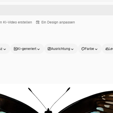
in KI-Video erstellen
Ein Design anpassen
nz
KI-generiert
Ausrichtung
Farbe
Le
Produkte
Loslegen