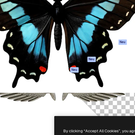
attform, um deine beste
Spaces
Academy
klichen. Mehr als 1 Million
KI-Assistent
Dokumentation
er Kreativen, Unternehmen,
KI-Bildgenerator
Support
Studios.
KI-Videogenerator
AGB
KI-
Datenschutzerkl
Stimmengenerator
Originale
Neu
Stock-Inhalte
Cookie-Richtlinie
MCP für
Vertrauenszentr
Neu
Claude/ChatGPT
Partner
Agenten
Neu
Unternehmen
API
Mobile App
Alle Magnific-Tools
-
2026
Freepik Company S.L.U.
Alle Rechte vorbehalten
.
By clicking “Accept All Cookies”, you ag