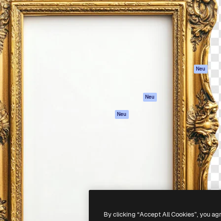
attform, um deine beste
Spaces
Academy
klichen. Mehr als 1 Million
KI-Assistent
Dokumentation
er Kreativen, Unternehmen,
KI-Bildgenerator
Support
Studios.
KI-Videogenerator
AGB
KI-
Datenschutzerkl
Stimmengenerator
Originale
Neu
Stock-Inhalte
Cookie-Richtlinie
MCP für
Vertrauenszentr
Neu
Claude/ChatGPT
Partner
Agenten
Neu
Unternehmen
API
Mobile App
Alle Magnific-Tools
-
2026
Freepik Company S.L.U.
Alle Rechte vorbehalten
.
By clicking “Accept All Cookies”, you ag