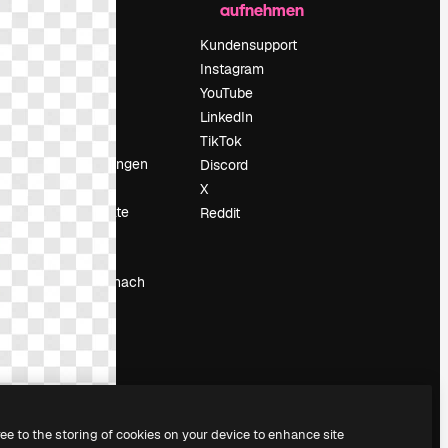
aufnehmen
Preise
Über uns
Kundensupport
Reviews
Instagram
Karriere
YouTube
ärung
Suchtrends
LinkedIn
Blog
TikTok
Veranstaltungen
Discord
um
Slidesgo
X
Deine Inhalte
Reddit
verkaufen
Pressesaal
Suchst du nach
magnific.ai
ree to the storing of cookies on your device to enhance site