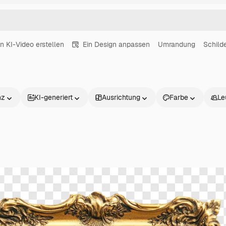
in KI-Video erstellen
Ein Design anpassen
Umrandung
Schild
nz
KI-generiert
Ausrichtung
Farbe
Le
Produkte
Loslegen