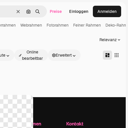
Preise
Einloggen
Anmelden
Löschen
Nach Bild suchen
Suchen
errahmen
Webrahmen
Fotorahmen
Feiner Rahmen
Deko-Rahm
Relevanz
Online
ute
Erweitert
bearbeitbar
Unternehmen
Kontakt