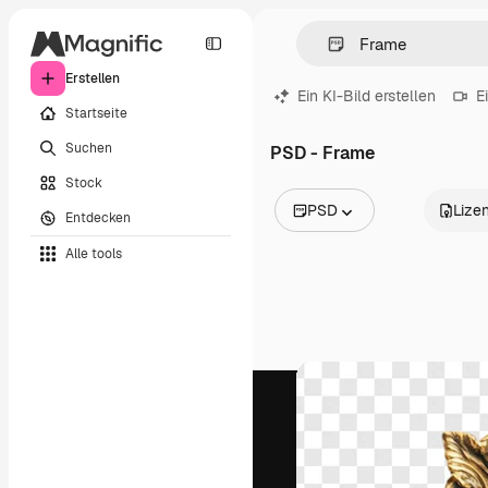
Erstellen
Ein KI-Bild erstellen
E
Startseite
Suchen
PSD - Frame
Stock
PSD
Lize
Entdecken
Alle Bilder
Alle tools
Vektoren
Illustrationen
Fotos
PSD
Vorlagen
Mockups
Videos
Filmmaterial
Motion Graphics
Videovorlagen
Icons
3D-Modelle
Schriftarten