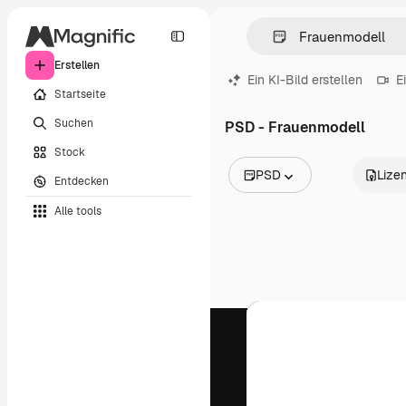
Erstellen
Ein KI-Bild erstellen
E
Startseite
Suchen
PSD - Frauenmodell
Stock
PSD
Lize
Entdecken
Alle Bilder
Alle tools
Vektoren
Illustrationen
Fotos
PSD
Vorlagen
Mockups
Videos
Filmmaterial
Motion Graphics
Videovorlagen
Icons
3D-Modelle
Schriftarten