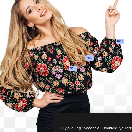
attform, um deine beste
Spaces
Academy
klichen. Mehr als 1 Million
KI-Assistent
Dokumentation
er Kreativen, Unternehmen,
KI-Bildgenerator
Support
Studios.
KI-Videogenerator
AGB
KI-
Datenschutzerkl
Stimmengenerator
Originale
Neu
Stock-Inhalte
Cookie-Richtlinie
MCP für
Vertrauenszentr
Neu
Claude/ChatGPT
Partner
Agenten
Neu
Unternehmen
API
Mobile App
Alle Magnific-Tools
-
2026
Freepik Company S.L.U.
Alle Rechte vorbehalten
.
By clicking “Accept All Cookies”, you ag