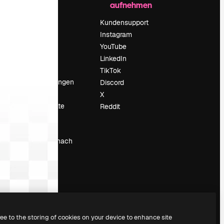
aufnehmen
Preise
Über uns
Kundensupport
Reviews
Instagram
Karriere
YouTube
ärung
Suchtrends
LinkedIn
Blog
TikTok
Veranstaltungen
Discord
um
Slidesgo
X
Deine Inhalte
Reddit
verkaufen
Pressesaal
Suchst du nach
magnific.ai
ree to the storing of cookies on your device to enhance site