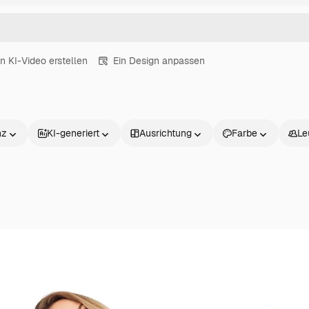
in KI-Video erstellen
Ein Design anpassen
nz
KI-generiert
Ausrichtung
Farbe
Le
Produkte
Loslegen