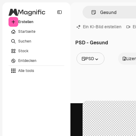
Erstellen
Ein KI-Bild erstellen
E
Startseite
Suchen
PSD - Gesund
Stock
PSD
Lize
Entdecken
Alle Bilder
Alle tools
Vektoren
Illustrationen
Fotos
PSD
Vorlagen
Mockups
Videos
Filmmaterial
Motion Graphics
Videovorlagen
Icons
3D-Modelle
Schriftarten