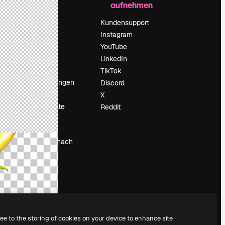
aufnehmen
Preise
Über uns
Kundensupport
Reviews
Instagram
Karriere
YouTube
ärung
Suchtrends
LinkedIn
Blog
TikTok
Veranstaltungen
Discord
um
Slidesgo
X
Deine Inhalte
Reddit
verkaufen
Pressesaal
Suchst du nach
magnific.ai
ree to the storing of cookies on your device to enhance site