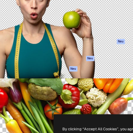
attform, um deine beste
Spaces
Academy
klichen. Mehr als 1 Million
KI-Assistent
Dokumentation
er Kreativen, Unternehmen,
KI-Bildgenerator
Support
Studios.
KI-Videogenerator
AGB
KI-
Datenschutzerkl
Stimmengenerator
Originale
Neu
Stock-Inhalte
Cookie-Richtlinie
MCP für
Vertrauenszentr
Neu
Claude/ChatGPT
Partner
Agenten
Neu
Unternehmen
API
Mobile App
Alle Magnific-Tools
-
2026
Freepik Company S.L.U.
Alle Rechte vorbehalten
.
By clicking “Accept All Cookies”, you ag