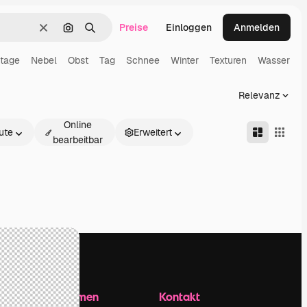
Preise
Einloggen
Anmelden
Löschen
Nach Bild suchen
Suchen
ntage
Nebel
Obst
Tag
Schnee
Winter
Texturen
Wasser
Relevanz
Online
ute
Erweitert
bearbeitbar
Unternehmen
Kontakt