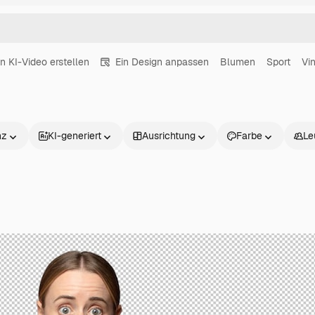
in KI-Video erstellen
Ein Design anpassen
Blumen
Sport
Vi
nz
KI-generiert
Ausrichtung
Farbe
Le
Produkte
Loslegen