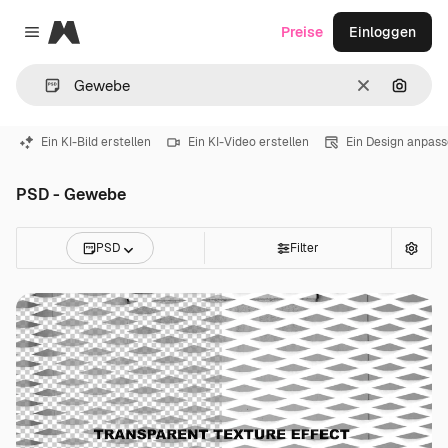
Magnific
Preise
Einloggen
Close menu
Löschen
Nach B
Ein KI-Bild erstellen
Ein KI-Video erstellen
Ein Design anpas
PSD - Gewebe
PSD
Filter