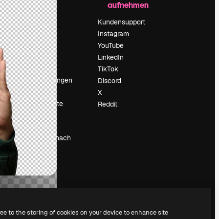
aufnehmen
Preise
Über uns
Kundensupport
Reviews
Instagram
Karriere
YouTube
ärung
Suchtrends
LinkedIn
Blog
TikTok
Veranstaltungen
Discord
um
Slidesgo
X
Deine Inhalte
Reddit
verkaufen
Pressesaal
Suchst du nach
magnific.ai
ree to the storing of cookies on your device to enhance site