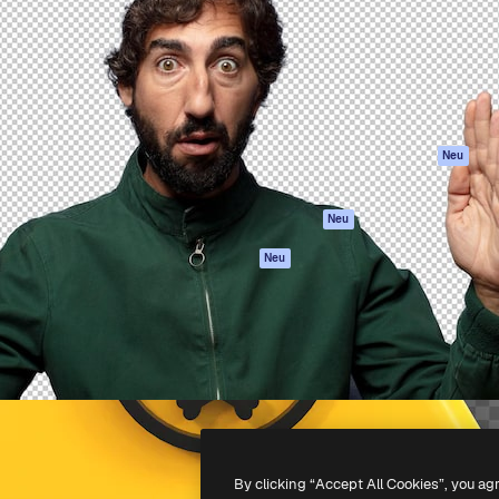
attform, um deine beste
Spaces
Academy
klichen. Mehr als 1 Million
KI-Assistent
Dokumentation
er Kreativen, Unternehmen,
KI-Bildgenerator
Support
Studios.
KI-Videogenerator
AGB
KI-
Datenschutzerkl
Stimmengenerator
Originale
Neu
Stock-Inhalte
Cookie-Richtlinie
MCP für
Vertrauenszentr
Neu
Claude/ChatGPT
Partner
Agenten
Neu
Unternehmen
API
Mobile App
Alle Magnific-Tools
-
2026
Freepik Company S.L.U.
Alle Rechte vorbehalten
.
By clicking “Accept All Cookies”, you ag