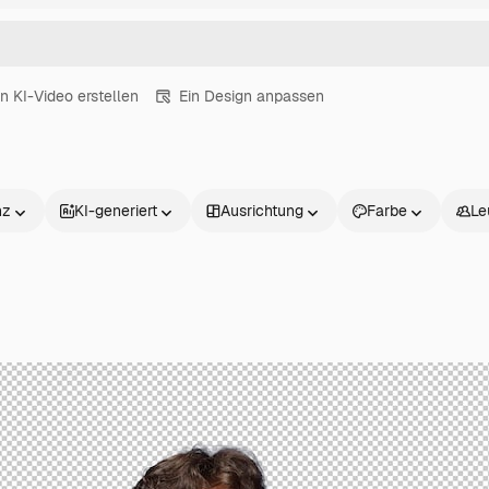
in KI-Video erstellen
Ein Design anpassen
nz
KI-generiert
Ausrichtung
Farbe
Le
Produkte
Loslegen