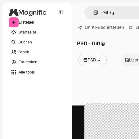
Erstellen
Ein KI-Bild erstellen
E
Startseite
Suchen
PSD - Giftig
Stock
PSD
Lize
Entdecken
Alle Bilder
Alle tools
Vektoren
Illustrationen
Fotos
PSD
Vorlagen
Mockups
Videos
Filmmaterial
Motion Graphics
Videovorlagen
Icons
3D-Modelle
Schriftarten