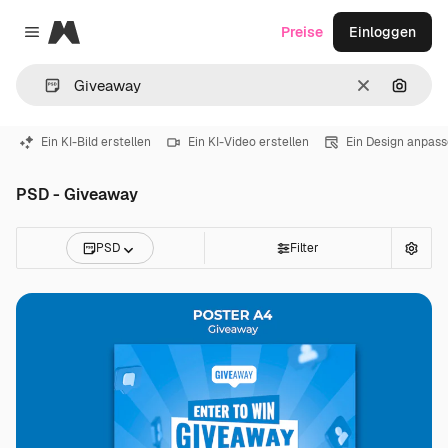
Magnific
Preise
Einloggen
Close menu
Löschen
Nach B
Ein KI-Bild erstellen
Ein KI-Video erstellen
Ein Design anpas
PSD - Giveaway
PSD
Filter