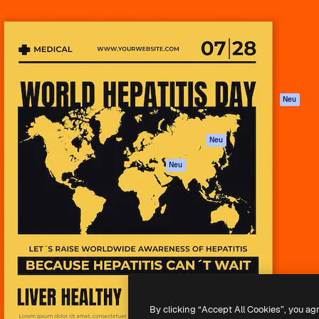
attform, um deine beste
Spaces
Academy
klichen. Mehr als 1 Million
KI-Assistent
Dokumentation
er Kreativen, Unternehmen,
KI-Bildgenerator
Support
Studios.
KI-Videogenerator
AGB
KI-
Datenschutzerkl
Stimmengenerator
Originale
Neu
Stock-Inhalte
Cookie-Richtlinie
MCP für
Vertrauenszentr
Neu
Claude/ChatGPT
Partner
Agenten
Neu
Unternehmen
API
Mobile App
Alle Magnific-Tools
-
2026
Freepik Company S.L.U.
Alle Rechte vorbehalten
.
By clicking “Accept All Cookies”, you ag