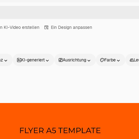
in KI-Video erstellen
Ein Design anpassen
nz
KI-generiert
Ausrichtung
Farbe
Le
Produkte
Loslegen