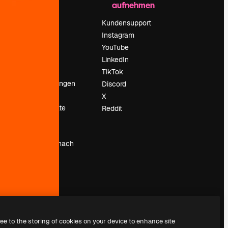
aufnehmen
Preise
Über uns
Kundensupport
Reviews
Instagram
Karriere
YouTube
ärung
Suchtrends
LinkedIn
Blog
TikTok
Veranstaltungen
Discord
um
Slidesgo
X
Deine Inhalte
Reddit
verkaufen
Pressesaal
Suchst du nach
magnific.ai
ree to the storing of cookies on your device to enhance site