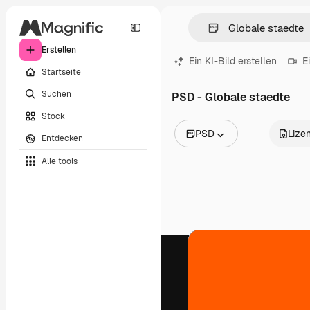
Erstellen
Ein KI-Bild erstellen
E
Startseite
Suchen
PSD - Globale staedte
Stock
PSD
Lize
Entdecken
Alle Bilder
Alle tools
Vektoren
Illustrationen
Fotos
PSD
Vorlagen
Mockups
Videos
Filmmaterial
Motion Graphics
Videovorlagen
Icons
3D-Modelle
Schriftarten