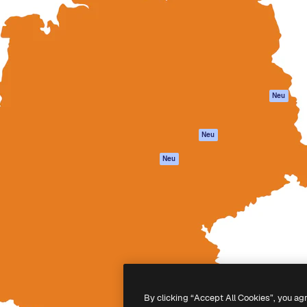
attform, um deine beste
Spaces
Academy
klichen. Mehr als 1 Million
KI-Assistent
Dokumentation
er Kreativen, Unternehmen,
KI-Bildgenerator
Support
Studios.
KI-Videogenerator
AGB
KI-
Datenschutzerkl
Stimmengenerator
Originale
Neu
Stock-Inhalte
Cookie-Richtlinie
MCP für
Vertrauenszentr
Neu
Claude/ChatGPT
Partner
Agenten
Neu
Unternehmen
API
Mobile App
Alle Magnific-Tools
-
2026
Freepik Company S.L.U.
Alle Rechte vorbehalten
.
By clicking “Accept All Cookies”, you ag