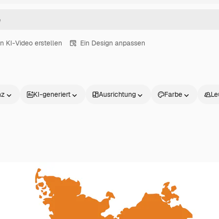
in KI-Video erstellen
Ein Design anpassen
nz
KI-generiert
Ausrichtung
Farbe
Le
Produkte
Loslegen