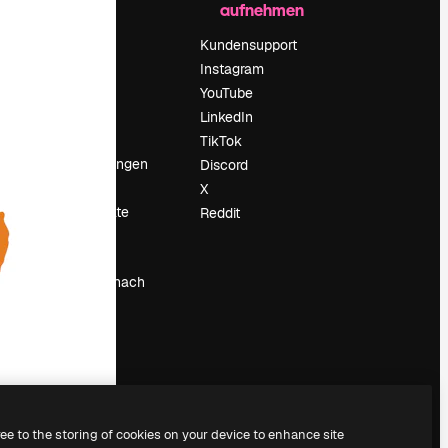
aufnehmen
Preise
Über uns
Kundensupport
Reviews
Instagram
Karriere
YouTube
ärung
Suchtrends
LinkedIn
Blog
TikTok
Veranstaltungen
Discord
um
Slidesgo
X
Deine Inhalte
Reddit
verkaufen
Pressesaal
Suchst du nach
magnific.ai
ree to the storing of cookies on your device to enhance site