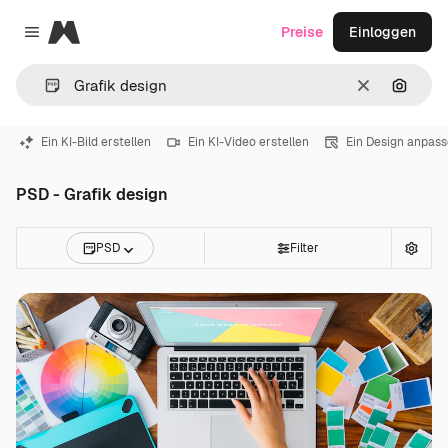
Magnific
Preise
Einloggen
Close menu
Löschen
Nach B
Ein KI-Bild erstellen
Ein KI-Video erstellen
Ein Design anpas
PSD - Grafik design
PSD
Filter